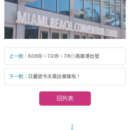
上一則：
6/28㊐、7/2㊃、7/6㊀高雄港出發
下一則：
日麗號今天靠訪基隆啦！
回列表