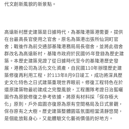
代文創新風貌的新景點。
高遠新村歷史建築是日據時代，為基隆港築港需要，提供
在台最高長官使用之官舍，原名為築港出張所仙洞町官
舍；戰後作為前交通部基隆港務局局長宿舍，並將此宿舍
群改名為高遠新村，基隆市政府於民國95年登錄為歷史建
築。本歷史建築見證了從日據時代至今的基隆港歷史發
展，港務公司為活化文化資產，自民國110年辦理歷史建
築修復再利用工程，於113年8月9日竣工，成功將深具歷
史文化特色之日式建築重現世界眼前。修復工程特色在於
還原建築物最初建成之完整風貌，工程團隊考證日治藍曬
圖作為原貌修復之參考依據，將原有材料採「保存極大
化」原則，戶外庭園亦復原為原有空間格局及日式景觀，
保存原有之大樹。歷史建築整體園區氛圍相當清靜悠閒，
是個能放鬆身心，又能體驗文化藝術價值的好地方。