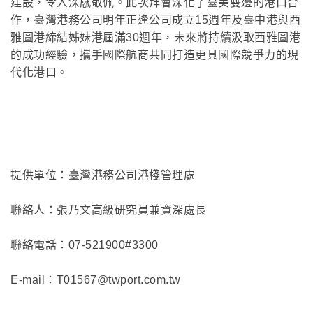
建設，令人深感敬佩。此次拜會深化了臺美雙邊的港口合
作，臺灣港務公司明年正逢公司成立15週年及臺中港與西
雅圖港締結姊妹港屆滿30週年，未來將持續汲取西雅圖港
的成功經驗，攜手國際航商共同打造更具國際競爭力的現
代化港口。
提供單位：臺灣港務公司港棧管理處
聯絡人：張乃文高級研究員兼資深處長
聯絡電話：07-521900#3300
E-mail：T01567@twport.com.tw