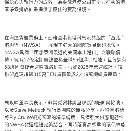
保決心與執行力的成效，為臺灣港務公司正全力推動的港
區淨零排放計畫提供了極佳的實務借鏡。
在海運貨櫃業務上，西雅圖港與塔科馬港共組的「西北海
港聯盟（NWSA）」展現了強大的國際貿易樞紐地位。
NWSA具備「距離亞洲最近的美國本土港口」之戰略優
勢，擁有17條定期航線並與全球55個港口相連，且每週有
58班國際複合運輸鐵路班次。根據2025年營運統計，該
聯盟處理超過315萬TEU貨櫃量與2,419萬噸總貨運量。
周永暉董事長表示，非常感謝林美呈處長的陪同與協助，
以及Steve Metruck 執行長團隊的無私分享。西雅圖港能
將Fly Cruise觀光客流的精準調度、具備強大供應鏈韌性
的NWSA貨運樞紐完美結合，同時落實高標準的環保綠能