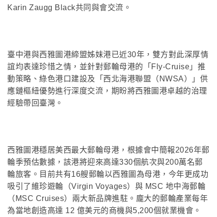
Karin Zaugg Black共同與會交流。
臺中港與西雅圖港締盟姊妹港已近30年，雙方對此深厚情
誼均表達珍惜之情，並針對郵輪母港的「Fly-Cruise」推
動策略、綠色港口建設及「西北海港聯盟（NWSA）」供
應鏈樞紐優勢進行深度交流，期盼將西雅圖港卓越的治理
經驗帶回臺灣。
西雅圖港穩居美西最大郵輪母港，根據會中簡報2026年郵
輪季預估數據，該港將迎來高達330個航次與200萬名郵
輪旅客。目前共有16艘郵輪以西雅圖為母港，今年更成功
吸引了維珍遊輪（Virgin Voyages）與 MSC 地中海郵輪
（MSC Cruises）兩大新品牌進駐。龐大的郵輪產業每年
為當地創造高達 12 億美元的商機與5,200個就業機會。