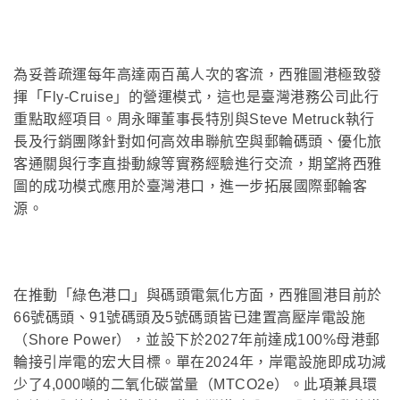
為妥善疏運每年高達兩百萬人次的客流，西雅圖港極致發
揮「Fly-Cruise」的營運模式，這也是臺灣港務公司此行
重點取經項目。周永暉董事長特別與Steve Metruck執行
長及行銷團隊針對如何高效串聯航空與郵輪碼頭、優化旅
客通關與行李直掛動線等實務經驗進行交流，期望將西雅
圖的成功模式應用於臺灣港口，進一步拓展國際郵輪客
源。
在推動「綠色港口」與碼頭電氣化方面，西雅圖港目前於
66號碼頭、91號碼頭及5號碼頭皆已建置高壓岸電設施
（Shore Power），並設下於2027年前達成100%母港郵
輪接引岸電的宏大目標。單在2024年，岸電設施即成功減
少了4,000噸的二氧化碳當量（MTCO2e）。此項兼具環