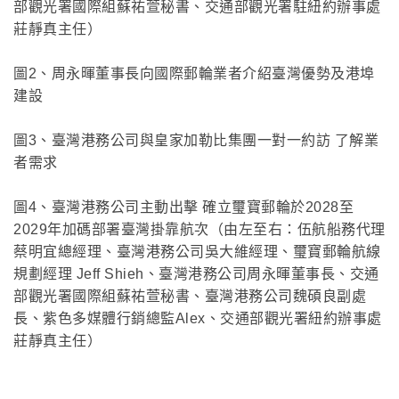
部觀光署國際組蘇祐萱秘書、交通部觀光署駐紐約辦事處
莊靜真主任）
圖2、周永暉董事長向國際郵輪業者介紹臺灣優勢及港埠
建設
圖3、臺灣港務公司與皇家加勒比集團一對一約訪 了解業
者需求
圖4、臺灣港務公司主動出擊 確立璽寶郵輪於2028至
2029年加碼部署臺灣掛靠航次（由左至右：伍航船務代理
蔡明宜總經理、臺灣港務公司吳大維經理、璽寶郵輪航線
規劃經理 Jeff Shieh、臺灣港務公司周永暉董事長、交通
部觀光署國際組蘇祐萱秘書、臺灣港務公司魏碩良副處
長、紫色多媒體行銷總監Alex、交通部觀光署紐約辦事處
莊靜真主任）