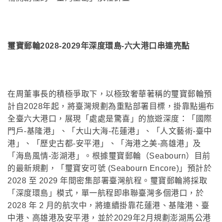
璽寶郵輪2028-2029年深度環島-六大港口串連亮點
在周董事長的積極爭取下，以極致奢華著稱的璽寶郵輪預
計自2028年起，將臺灣規劃為重點部署目標，掛靠點遍布
全臺六大港口，展現「處處是驚喜」的旅遊深度：「國際
門戶-基隆港」、「大山大海-花蓮港」、「人文藝術-臺中
港」、「歷史古都-安平港」、「海港之美-高雄港」及
「海島風情-澎湖港」。根據璽寶郵輪（Seabourn）目前
的最新規劃，「璽寶安可號 (Seabourn Encore)」預計於
2028 至 2029 年間密集部署臺灣航程。璽寶郵輪將採取
「深度環島」模式，單一航程即串聯臺灣多個港口，於
2028 年 2 月的航次中，將連續掛靠花蓮港、基隆港、臺
中港、高雄港及安平港，並於2029年2月規劃澎湖馬公港