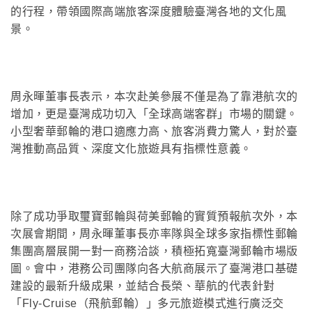
的行程，帶領國際高端旅客深度體驗臺灣各地的文化風
景。
周永暉董事長表示，本次赴美參展不僅是為了靠港航次的
增加，更是臺灣成功切入「全球高端客群」市場的關鍵。
小型奢華郵輪的港口適應力高、旅客消費力驚人，對於臺
灣推動高品質、深度文化旅遊具有指標性意義。
除了成功爭取璽寶郵輪與荷美郵輪的實質預報航次外，本
次展會期間，周永暉董事長亦率隊與全球多家指標性郵輪
集團高層展開一對一商務洽談，積極拓寬臺灣郵輪市場版
圖。會中，港務公司團隊向各大航商展示了臺灣港口基礎
建設的最新升級成果，並結合長榮、華航的代表針對
「Fly-Cruise（飛航郵輪）」多元旅遊模式進行廣泛交