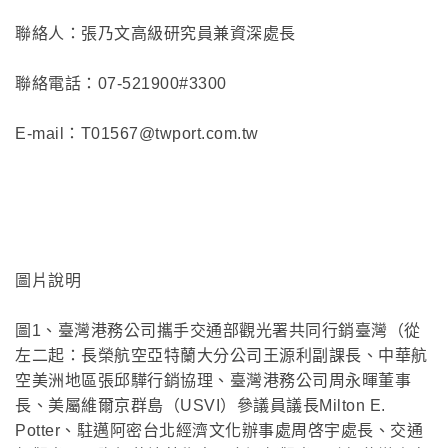
聯絡人：張乃文高級研究員兼資深處長
聯絡電話：07-521900#3300
E-mail：T01567@twport.com.tw
圖片說明
圖1、臺灣港務公司攜手交通部觀光署共同行銷臺灣（從
左二起：長榮航空亞特蘭大分公司王源利副課長、中華航
空美洲地區張邱驊行銷協理、臺灣港務公司周永暉董事
長、美屬維爾京群島（USVI）參議員議長Milton E.
Potter、駐邁阿密台北經濟文化辦事處周啓宇處長、交通