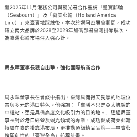
繼2025年11月港務公司與觀光署合作邀請「璽寶郵輪
（Seabourn）」及「荷美郵輪（Holland America
Line）」來臺實地踩線後，本次於邁阿密展會期間，成功
確立兩大品牌於2028至2029年加碼部署臺灣掛靠航次，
為臺灣郵輪市場注入強心針。
周永暉董事長親自出擊，強化國際航商合作
周永暉董事長在會談中指出，臺灣具備得天獨厚的地理位
置與多元的港口特色。他強調：「臺灣不只是亞太航線的
中繼站，更是具備高度文化吸引力的目的地。」透過周董
事長對於港口經營及觀光領域的專業，成功促成荷美郵輪
持續在臺的掛靠港布局，更推動頂級精品品牌——璽寶郵
輪開創性的「臺灣全島」航程計畫。