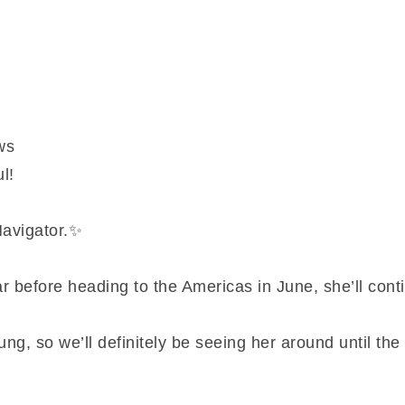
ws
l!
avigator.✨
ar before heading to the Americas in June, she’ll co
ung, so we’ll definitely be seeing her around until the