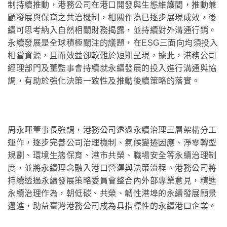
制持續推動，港務公司在港口開發與生態維護間，推動兼
顧發展與保育之共治機制，相關作為已逐步展現成效，後
續可思考納入自然相關財務揭露，並持續對外溝通行銷。
永續發展是全球積極關注的議題，在ESG三面向均須投入
相當資源，且而效益卻較難於短期呈現，據此，港務公司
經理部門及董監事會持續就永續發展的投入進行溝通與協
調，有助於強化決策一致性及推動後續策略的落實。
周永暉董事長強調，港務公司透過永續治理三層架構分工
運作，逐步完善公司治理機制、氣候變遷因應、淨零轉型
規劃、環境生態保育、港市共榮、職場安全等永續治理制
度，並將永續理念融入港口營運與決策流程。港務公司將
持續透過永續發展策略委員會整合內外部專業意見，精進
永續治理作為，朝低碳、共榮、韌性港埠的永續發展願景
邁進，助益臺灣港務公司成為具指標性的永續港口企業。