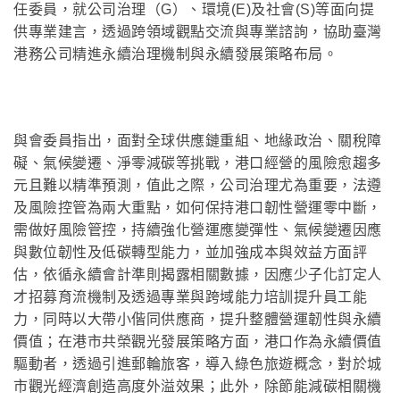
任委員，就公司治理（G）、環境(E)及社會(S)等面向提
供專業建言，透過跨領域觀點交流與專業諮詢，協助臺灣
港務公司精進永續治理機制與永續發展策略布局。
與會委員指出，面對全球供應鏈重組、地緣政治、關稅障
礙、氣候變遷、淨零減碳等挑戰，港口經營的風險愈趨多
元且難以精準預測，值此之際，公司治理尤為重要，法遵
及風險控管為兩大重點，如何保持港口韌性營運零中斷，
需做好風險管控，持續強化營運應變彈性、氣候變遷因應
與數位韌性及低碳轉型能力，並加強成本與效益方面評
估，依循永續會計準則揭露相關數據，因應少子化訂定人
才招募育流機制及透過專業與跨域能力培訓提升員工能
力，同時以大帶小偕同供應商，提升整體營運韌性與永續
價值；在港市共榮觀光發展策略方面，港口作為永續價值
驅動者，透過引進郵輪旅客，導入綠色旅遊概念，對於城
市觀光經濟創造高度外溢效果；此外，除節能減碳相關機