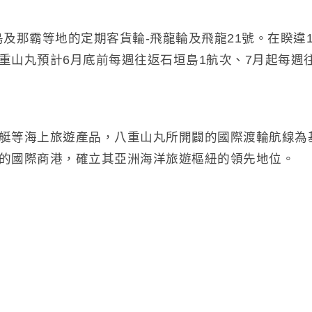
垣島及那霸等地的定期客貨輪-飛龍輪及飛龍21號。在睽違
重山丸預計6月底前每週往返石垣島1航次、7月起每週
艇等海上旅遊產品，八重山丸所開闢的國際渡輪航線為
的國際商港，確立其亞洲海洋旅遊樞紐的領先地位。