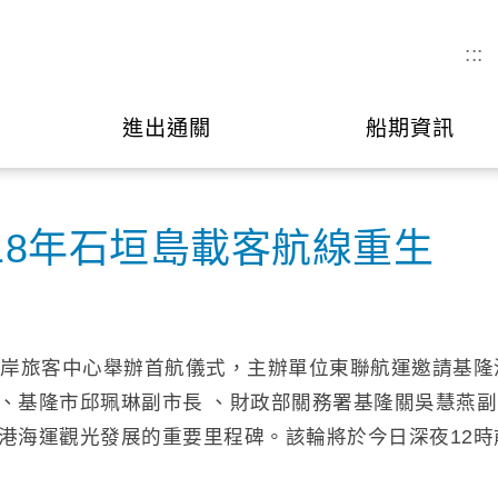
:::
進出通關
船期資訊
18年石垣島載客航線重生
東岸旅客中心舉辦首航儀式，主辦單位東聯航運邀請基
基隆市邱珮琳副市長 、財政部關務署基隆關吳慧燕副關
港海運觀光發展的重要里程碑。該輪將於今日深夜12時