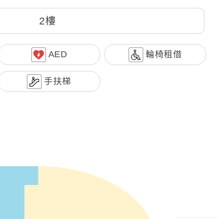
2樓
AED
輪椅租借
手扶梯