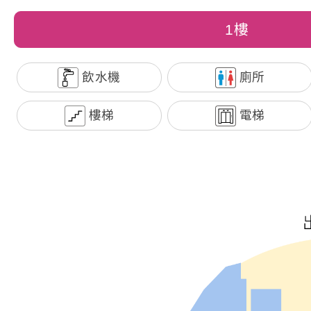
1樓
飲水機
廁所
樓梯
電梯
澎湖港旅客服務中心交通資