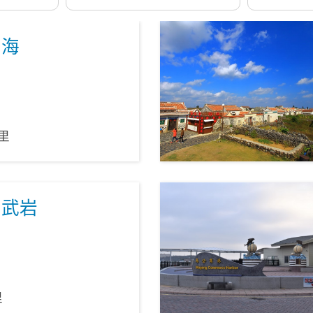
分海
里
玄武岩
里