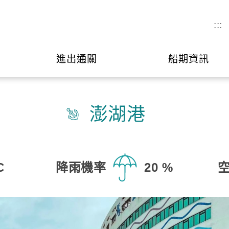
:::
進出通關
船期資訊
澎湖港
C
降雨機率
20 %