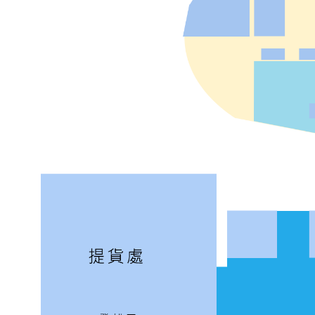
· 公車：搭乘龍門線、尖山線、烏崁線路線公車
· 自行開車：請參考下方地圖，車輛可停至港口內