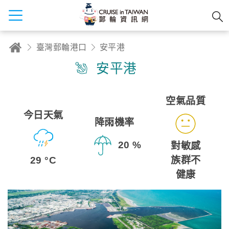
臺灣郵輪港口
安平港
安平港
空氣品質
今日天氣
降雨機率
20 %
對敏感
29 °C
族群不
健康