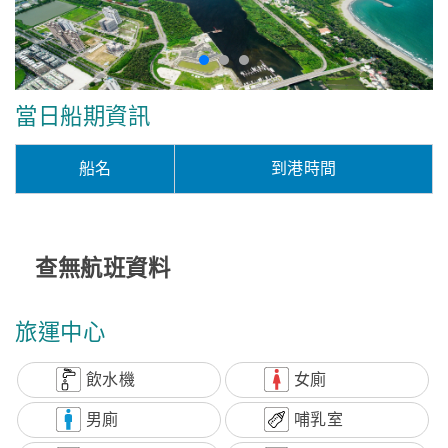
當日船期資訊
船名
到港時間
查無航班資料
旅運中心
飲水機
女廁
男廁
哺乳室