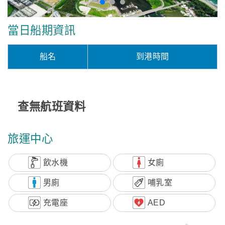
當日船期資訊
船名
到港時間
查無航班資料
旅運中心
飲水機
女廁
男廁
哺乳室
充電座
AED