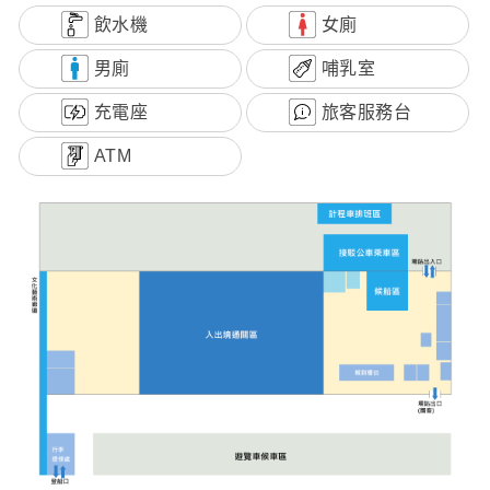
飲水機
女廁
男廁
哺乳室
充電座
旅客服務台
ATM