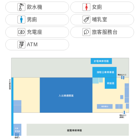
飲水機
女廁
男廁
哺乳室
充電座
旅客服務台
ATM