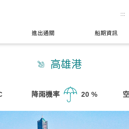
:::
進出通關
船期資訊
高雄港
C
降雨機率
20 %