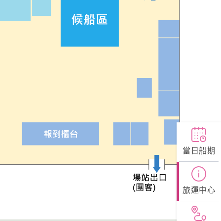
網。
當日船期
旅運中心