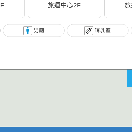
F
旅運中心2F
旅
男廁
哺乳室
) 交通資訊