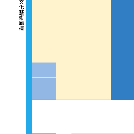
· 公車：搭乘99、248、248區間車、紅52，
*配合郵輪到港期間(每周一、四)可搭乘橘1A、橘
· 捷運：搭乘捷運至西子灣2號出口再步行約20分
· 輕軌：搭乘輕軌綠線至駁二大義站(C12)再步行
· 自行開車：請參考下方地圖，車輛可停至鄰近停