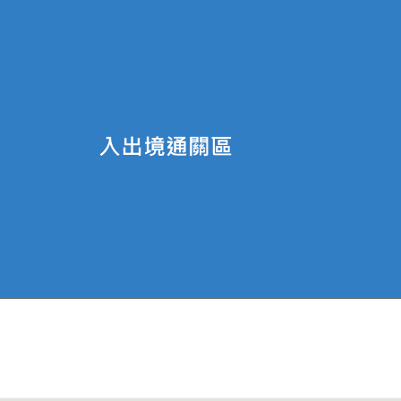
於輕軌駁二蓬萊站後步行約15分鐘即可抵達。
1C、99公車延駛至蓬萊國際旅運中心，詳情請洽公車官
鐘即可抵達。
約10分鐘即可抵達。
車場。