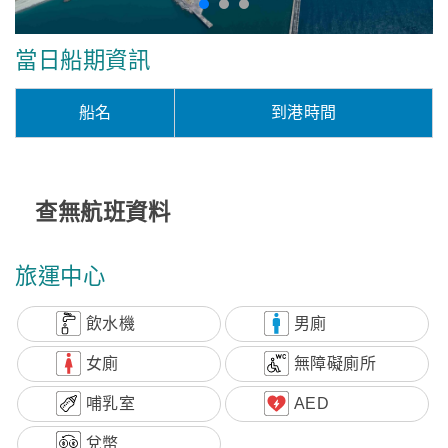
當日船期資訊
船名
到港時間
查無航班資料
旅運中心
飲水機
男廁
女廁
無障礙廁所
哺乳室
AED
兌幣