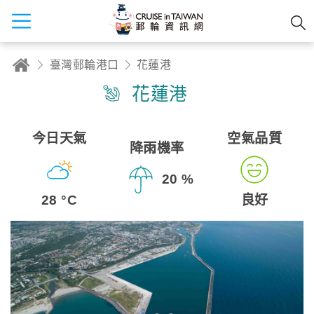
臺灣郵輪港口
花蓮港
花蓮港
今日天氣
空氣品質
降雨機率
20 %
28 °C
良好