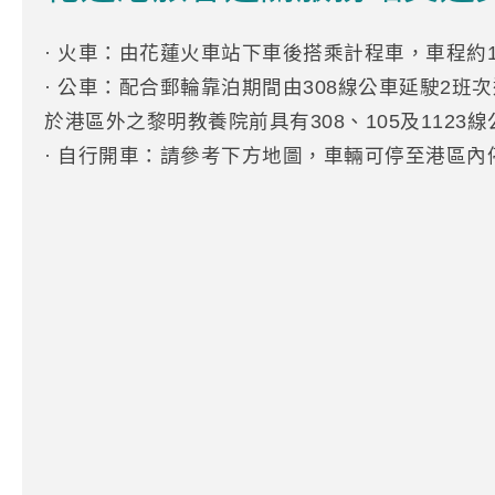
· 火車：由花蓮火車站下車後搭乘計程車，車程約
· 公車：配合郵輪靠泊期間由308線公車延駛2
於港區外之黎明教養院前具有308、105及1123
· 自行開車：請參考下方地圖，車輛可停至港區內