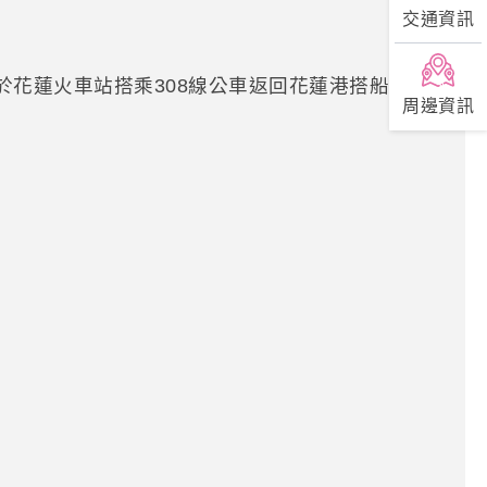
交通資訊
於花蓮火車站搭乘308線公車返回花蓮港搭船。另
周邊資訊