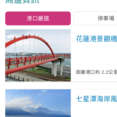
港口嚴選
停車場
花蓮港景觀
距離港口約
2.2
公
七星潭海岸