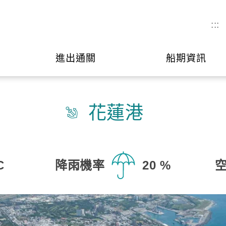
:::
進出通關
船期資訊
花蓮港
C
降雨機率
20 %