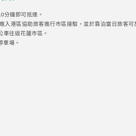
10分鐘即可抵達。
班次進入港區協助旅客進行市區接駁，並於靠泊當日旅客可
線公車往返花蓮市區。
停車場。