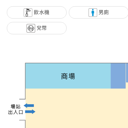
飲水機
男廁
兌幣