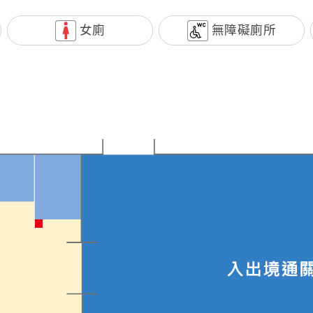
女廁
無障礙廁所