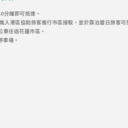
10分鐘即可抵達。
班次進入港區協助旅客進行市區接駁，並於靠泊當日旅客可
線公車往返花蓮市區。
停車場。