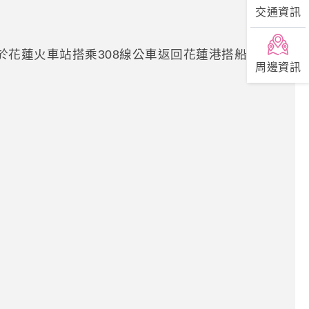
交通資訊
於花蓮火車站搭乘308線公車返回花蓮港搭船。另
周邊資訊