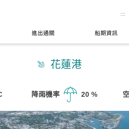
:::
進出通關
船期資訊
花蓮港
C
降雨機率
20 %