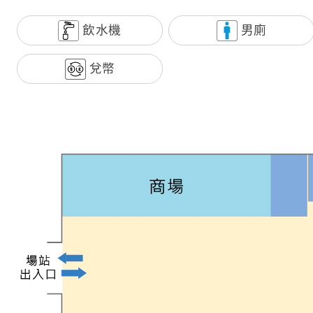
飲水機
男廁
兌幣