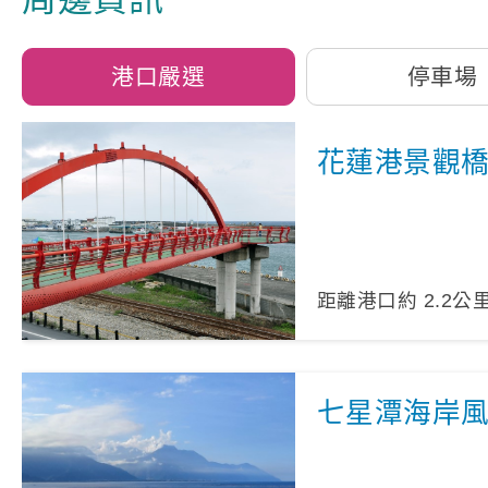
港口嚴選
停車場
花蓮港景觀
距離港口約
2.2
公
七星潭海岸