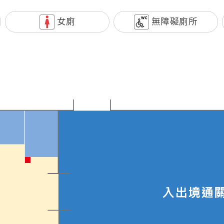
女廁
無障礙廁所