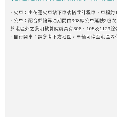
· 火車：由花蓮火車站下車後搭乘計程車，車程約
· 公車：配合郵輪靠泊期間由308線公車延駛2
於港區外之黎明教養院前具有308、105及1123
· 自行開車：請參考下方地圖，車輛可停至港區內