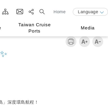
Home
Language
Taiwan Cruise
e
Media
Ports
✨
島」深度環島航程！