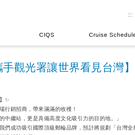
:::
CIQS
Cruise Schedul
攜手觀光署讓世界看見台灣】
】✨
場行銷招商，帶來滿滿的收穫！
的中繼站，更是具備高度文化吸引力的目的地。」
我們成功吸引國際頂級郵輪品牌，預計將規劃「台灣全