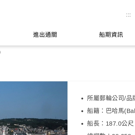
:::
進出通關
船期資訊
)
所屬郵輪公司/品牌：銀
船籍：巴哈馬(Bah
船長：187.0公