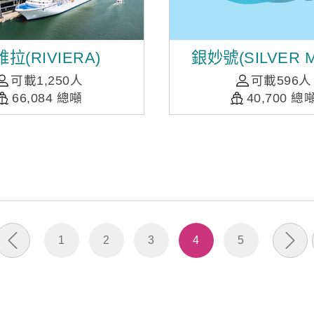
拉(RIVIERA)
銀妙號(SILVER 
可載1,250人
可載596人
66,084 總噸
40,700 總
1
2
3
4
5