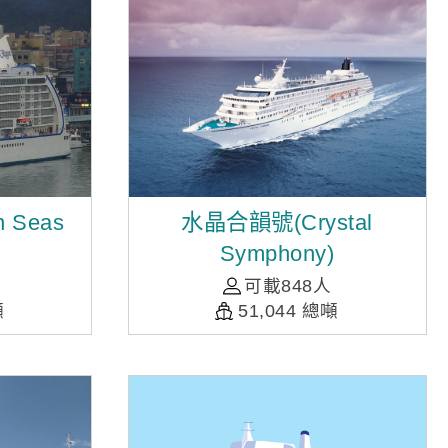
 Seas
水晶合韻號(Crystal
Symphony)
可載848人
噸
51,044 總噸