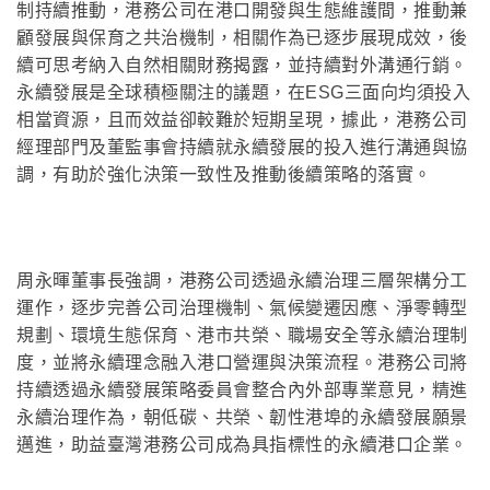
制持續推動，港務公司在港口開發與生態維護間，推動兼
顧發展與保育之共治機制，相關作為已逐步展現成效，後
續可思考納入自然相關財務揭露，並持續對外溝通行銷。
永續發展是全球積極關注的議題，在ESG三面向均須投入
相當資源，且而效益卻較難於短期呈現，據此，港務公司
經理部門及董監事會持續就永續發展的投入進行溝通與協
調，有助於強化決策一致性及推動後續策略的落實。
周永暉董事長強調，港務公司透過永續治理三層架構分工
運作，逐步完善公司治理機制、氣候變遷因應、淨零轉型
規劃、環境生態保育、港市共榮、職場安全等永續治理制
度，並將永續理念融入港口營運與決策流程。港務公司將
持續透過永續發展策略委員會整合內外部專業意見，精進
永續治理作為，朝低碳、共榮、韌性港埠的永續發展願景
邁進，助益臺灣港務公司成為具指標性的永續港口企業。