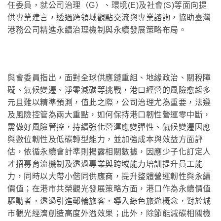
任委員，就公司治理（G）、環境(E)及社會(S)等面向提
供專業建言，透過跨領域觀點交流與專業諮詢，協助臺灣
港務公司精進永續治理機制與永續發展策略布局。
與會委員指出，面對全球供應鏈重組、地緣政治、關稅障
礙、氣候變遷、淨零減碳等挑戰，港口經營的風險愈趨多
元且難以精準預測，值此之際，公司治理尤為重要，法遵
及風險控管為兩大重點，如何保持港口韌性營運零中斷，
需做好風險管控，持續強化營運應變彈性、氣候變遷因應
與數位韌性及低碳轉型能力，並加強成本與效益方面評
估，依循永續會計準則揭露相關數據，因應少子化訂定人
才招募育流機制及透過專業與跨域能力培訓提升員工能
力，同時以大帶小偕同供應商，提升整體營運韌性與永續
價值；在港市共榮觀光發展策略方面，港口作為永續價值
驅動者，透過引進郵輪旅客，導入綠色旅遊概念，對於城
市觀光經濟創造高度外溢效果；此外，除節能減碳相關機