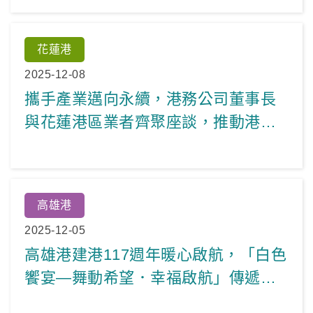
花蓮港
2025-12-08
攜手產業邁向永續，港務公司董事長
與花蓮港區業者齊聚座談，推動港口
客貨並進、共榮發展
高雄港
2025-12-05
高雄港建港117週年暖心啟航，「白色
饗宴—舞動希望．幸福啟航」傳遞生
命韌性與幸福力量