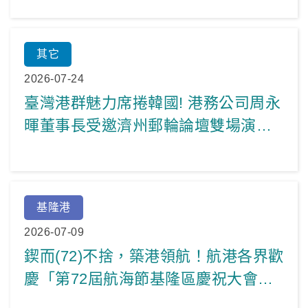
其它
2026-07-24
臺灣港群魅力席捲韓國! 港務公司周永
暉董事長受邀濟州郵輪論壇雙場演講
擘劃亞洲郵輪新佈局
基隆港
2026-07-09
鍥而(72)不捨，築港領航！航港各界歡
慶「第72屆航海節基隆區慶祝大會」
見證基隆港建港140周年璀璨里程碑